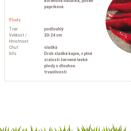
kořenová háďátka, plíseň
papriková
Plody
Tvar
podlouhlý
Velikost /
20-24 cm
Hmotnost
Chuť
sladká
Info
Druh sladké kapie, v plné
zralosti červené leské
plody s dlouhou
trvanlivostí