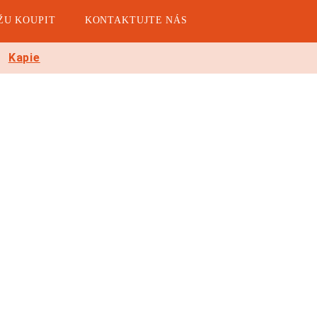
ŽU KOUPIT
KONTAKTUJTE NÁS
Kapie
ky, cukety,
Melouny
bazalka
Cukrové melouny
Vodní melouny
Lilky
Cukety
Bazalka