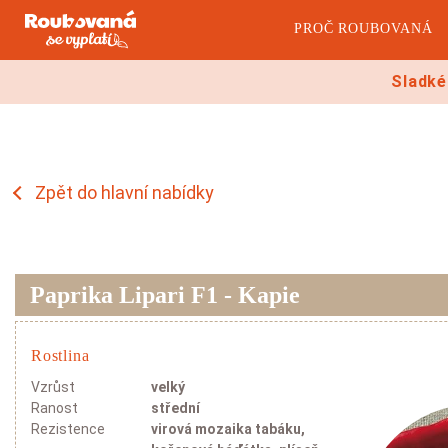
PROČ ROUBOVANÁ
Sladké
Zpět do hlavní nabídky
Rajčata
Okurk
Paprika Lipari F1 - Kapie
Kulatá rajčata
Salátovky
Rostlina
Masitá rajčata
Hadovky
Vzrůst
velký
Soudková rajčata
Minihadov
Ranost
střední
Koktejlová rajčata
Nakladačk
Rezistence
virová mozaika tabáku,