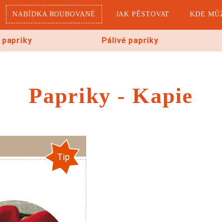
NABÍDKA ROUBOVANÉ
JAK PĚSTOVAT
KDE MŮ
 papriky
Pálivé papriky
Papriky - Kapie
y
Papriky
Lil
Tip
Sladké papriky
Pálivé papriky
ky
Kapie
y