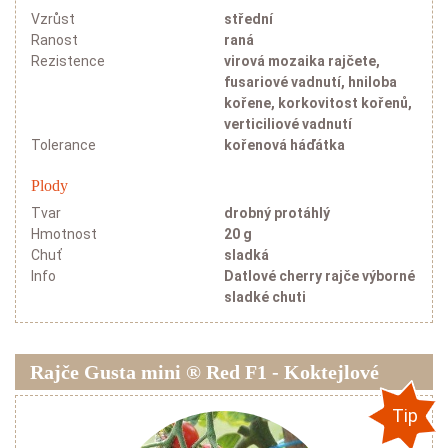
Vzrůst
střední
Ranost
raná
Rezistence
virová mozaika rajčete,
fusariové vadnutí, hniloba
kořene, korkovitost kořenů,
verticiliové vadnutí
Tolerance
kořenová háďátka
Plody
Tvar
drobný protáhlý
Hmotnost
20 g
Chuť
sladká
Info
Datlové cherry rajče výborné
sladké chuti
Rajče Gusta mini ® Red F1 - Koktejlové
Tip