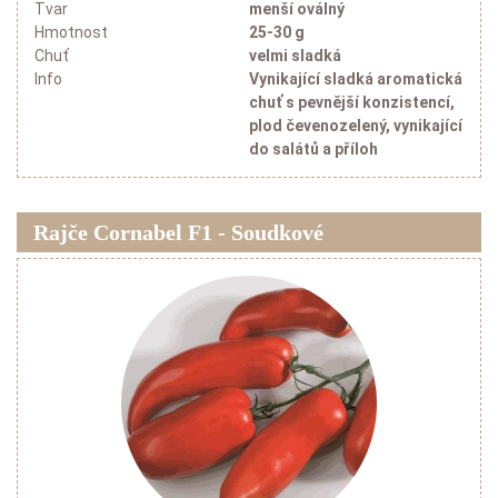
Tvar
menší oválný
Hmotnost
25-30 g
Chuť
velmi sladká
Info
Vynikající sladká aromatická
Papriky
chuť s pevnější konzistencí,
plod čevenozelený, vynikající
do salátů a příloh
Sladké papriky
Pálivé papriky
Kapie
Rajče Cornabel F1 - Soudkové
Lilky, cukety, bazalka