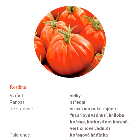
Rostlina
Vzrůst
velký
Ranost
střední
Rezistence
virová mozaika rajčete,
fusariové vadnutí, hniloba
kořene, korkovitost kořenů,
verticiliové vadnutí
Tolerance
kořenová háďátka