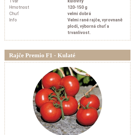
Tvar
kulovitý
Hmotnost
120-150 g
Chuť
velmi dobrá
Info
Velmi rané rajče, vyrovnaně
plodí, výborná chuť a
trvanlivost.
Rajče Premio F1 - Kulaté