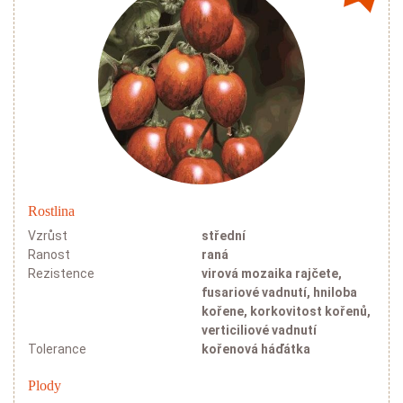
Okurky
Rostlina
Salátovky
Vzrůst
Hadovky
střední
Ranost
raná
Minihadovky
Rezistence
virová mozaika rajčete,
Nakladačky
fusariové vadnutí, hniloba
kořene, korkovitost kořenů,
verticiliové vadnutí
Tolerance
kořenová háďátka
Plody