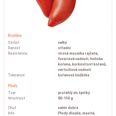
Rostlina
Vzrůst
velký
Ranost
střední
Rezistence
virová mozaika rajčete,
fusariové vadnutí, hniloba
kořene, korkovitost kořenů,
verticiliové vadnutí
Tolerance
kořenová háďátka
Plody
Tvar
protáhlý do špičky
Hmotnost
80-150 g
Chuť
velmi dobrá
Info
Plody dlouhé, masité,