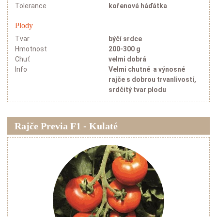
Tolerance
kořenová háďátka
Plody
Tvar
býčí srdce
Hmotnost
200-300 g
Chuť
velmi dobrá
Info
Velmi chutné a výnosné
rajče s dobrou trvanlivostí,
srdčitý tvar plodu
Rajče Previa F1 - Kulaté