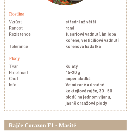
Rostlina
Vzrůst
střední až větší
Ranost
raná
Rezistence
fusariové vadnutí, hniloba
kořene, verticiliové vadnutí
Tolerance
kořenová háďátka
Plody
Tvar
Kulatý
Hmotnost
15-20 g
Chuť
super sladká
Info
Velmi rané a úrodné
koktejlové rajče, 30 - 50
plodů na jednom vijanu,
jasně oranžové plody
Rajče Corazon F1 - Masité