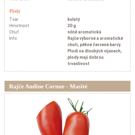
Plody
Tvar
kulatý
Hmotnost
20 g
Chuť
silně aromatická
Info
Rajče výborné a aromatické
chuti, pěkné červené barvy.
Plodí na dlouhých vijanech,
plody mají dobrou
trvanlivost
Rajče Andine Cornue - Masité