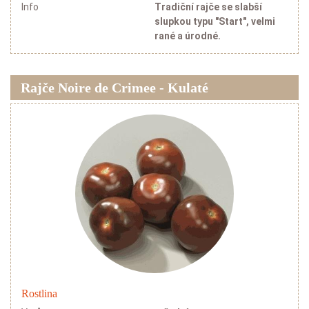
Info
Tradiční rajče se slabší
slupkou typu "Start", velmi
rané a úrodné.
Rajče Noire de Crimee - Kulaté
Rostlina