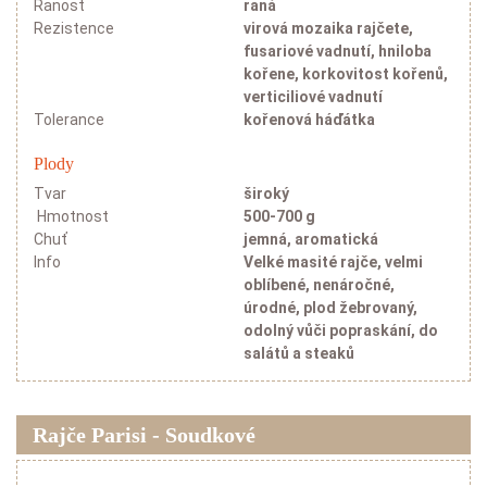
Ranost
raná
Rezistence
virová mozaika rajčete,
fusariové vadnutí, hniloba
kořene, korkovitost kořenů,
verticiliové vadnutí
Tolerance
kořenová háďátka
Plody
Tvar
široký
Hmotnost
500-700 g
Chuť
jemná, aromatická
Info
Velké masité rajče, velmi
oblíbené, nenáročné,
úrodné, plod žebrovaný,
odolný vůči popraskání, do
salátů a steaků
Rajče Parisi - Soudkové