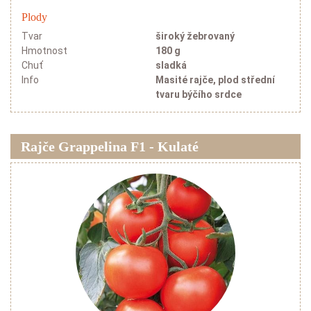
Plody
Tvar
široký žebrovaný
Hmotnost
180 g
Chuť
sladká
Info
Masité rajče, plod střední
tvaru býčího srdce
Rajče Grappelina F1 - Kulaté