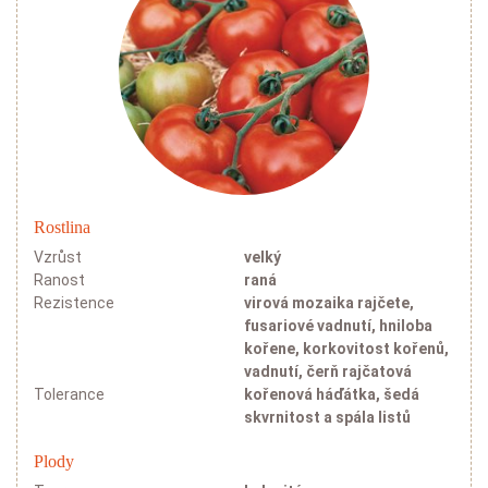
Rostlina
Vzrůst
velký
Ranost
raná
Rezistence
virová mozaika rajčete,
fusariové vadnutí, hniloba
kořene, korkovitost kořenů,
vadnutí, čerň rajčatová
Tolerance
kořenová háďátka, šedá
skvrnitost a spála listů
Plody