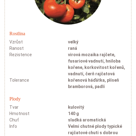
Rostlina
Vzrůst
velký
Ranost
raná
Rezistence
virová mozaika rajčete,
fusariové vadnutí, hniloba
kořene, korkovitost kořenů,
vadnutí, čerň rajčatová
Tolerance
kořenová háďátka, plíseň
bramborová, padlí
Plody
Tvar
kulovitý
Hmotnost
140 g
Chuť
sladká aromatická
Info
Velmi chutné plody typické
rajčatové chuti s dobrou