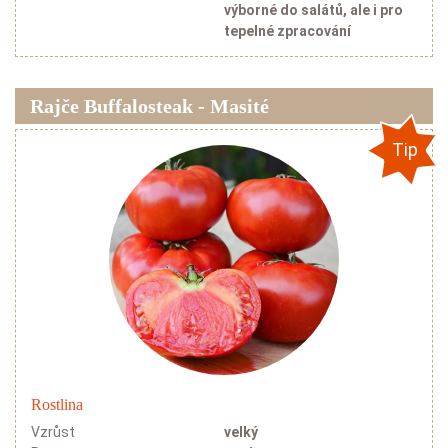
výborné do salátů, ale i pro
tepelné zpracování
Rajče Buffalosteak - Masité
Tip
Rostlina
Vzrůst
velký