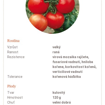
Rostlina
Vzrůst
velký
Ranost
raná
Rezistence
virová mozaika rajčete,
fusariové vadnutí, hniloba
kořene, korkovitost kořenů,
verticiliové vadnutí
Tolerance
kořenová háďátka
Plody
Tvar
kulovitý
Hmotnost
120 g
Chuť
velmi dobrá