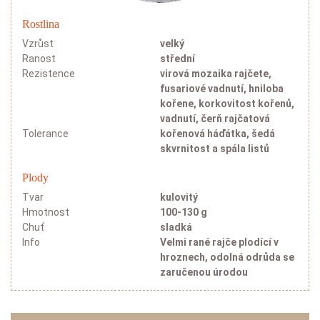
Rostlina
Vzrůst
velký
Ranost
střední
Rezistence
virová mozaika rajčete,
fusariové vadnutí, hniloba
kořene, korkovitost kořenů,
vadnutí, čerň rajčatová
Tolerance
kořenová háďátka, šedá
skvrnitost a spála listů
Plody
Tvar
kulovitý
Hmotnost
100-130 g
Chuť
sladká
Info
Velmi rané rajče plodící v
hroznech, odolná odrůda se
zaručenou úrodou