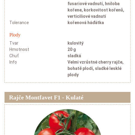
fusariové vadnutí, hniloba
kořene, korkovitost kořenů,
verticiliové vadnutí
Tolerance
kořenová háďátka
Plody
Tvar
kulovitý
Hmotnost
20 g
Chuť
sladká
Info
Velmi vzrůstné cherry rajče,
bohatě plodí, sladké lesklé
plody
Rajče Montfavet F1 - Kulaté