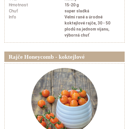
Hmotnost
15-20 g
Chuť
super sladká
Info
Velmi rané a úrodné
koktejlové rajče, 30 - 50
plodů na jednom vijanu,
výborná chuť
Rajče Honeycomb - koktejlové