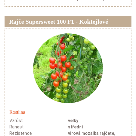
Rajče Supersweet 100 F1 - Koktejlové
Rostlina
Vzrůst
velký
Ranost
střední
Rezistence
virová mozaika rajčete,