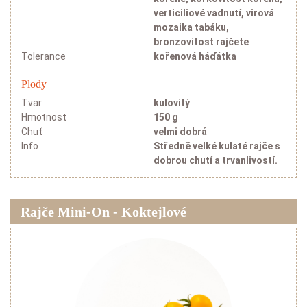
verticiliové vadnutí, virová
mozaika tabáku,
bronzovitost rajčete
Tolerance
kořenová háďátka
Plody
Tvar
kulovitý
Hmotnost
150 g
Chuť
velmi dobrá
Info
Středně velké kulaté rajče s
dobrou chutí a trvanlivostí.
Rajče Mini-On - Koktejlové