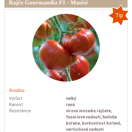
Rajče Gourmandia F1 - Masité
Tip
Rostlina
Vzrůst
velký
Ranost
raná
Rezistence
virová mozaika rajčete,
fusariové vadnutí, hniloba
kořene, korkovitost kořenů,
verticiliové vadnutí