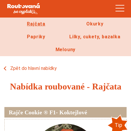
Rajčata
Okurky
Papriky
Lilky, cukety, bazalka
Melouny
Zpět do hlavní nabídky
Rajčata
Nabídka roubované - Rajčata
Kulatá rajčata
Masitá rajčata
Soudková rajčata
Rajče Cookie ® F1- Koktejlové
Koktejlová rajčata
Tip