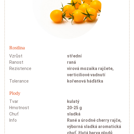
Rostlina
Vzrůst
střední
Ranost
raná
Rezistence
virová mozaika rajčete,
verticiliové vadnutí
Tolerance
kořenová háďátka
Plody
Tvar
kulatý
Hmotnost
20-25 g
Chuť
sladká
Info
Rané a úrodné cherry rajče,
výborná sladká aromatická
chuť, žlutá barva plodů