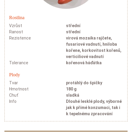
Lilky
Cukety
Rostlina
Bazalka
Vzrůst
střední
Ranost
střední
Rezistence
virová mozaika rajčete,
fusariové vadnutí, hniloba
kořene, korkovitost kořenů,
verticiliové vadnutí
Tolerance
kořenová háďátka
Plody
Tvar
protáhlý do špičky
Hmotnost
180 g
Melouny
Chuť
sladká
Info
Dlouhé lesklé plody, výborné
Cukrové melouny
jak k přímé konzumaci, tak i
Vodní melouny
k tepelnému zpracování