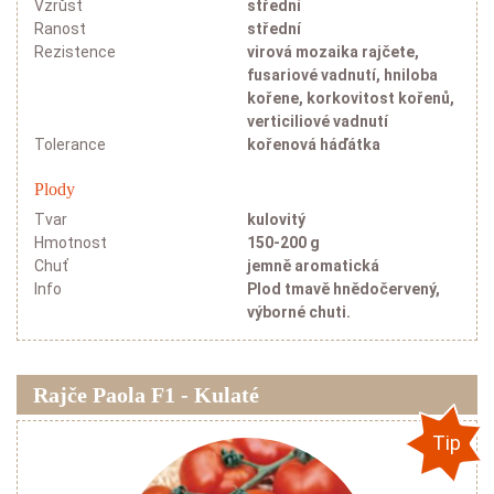
Vzrůst
střední
Ranost
střední
Rezistence
virová mozaika rajčete,
fusariové vadnutí, hniloba
kořene, korkovitost kořenů,
verticiliové vadnutí
Tolerance
kořenová háďátka
Plody
Tvar
kulovitý
Hmotnost
150-200 g
Chuť
jemně aromatická
Info
Plod tmavě hnědočervený,
výborné chuti.
Rajče Paola F1 - Kulaté
Tip