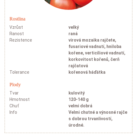
Rostlina
Vzrůst
velký
Ranost
raná
Rezistence
virová mozaika rajčete,
fusariové vadnutí, hniloba
kořene, verticiliové vadnutí,
korkovitost kořenů, čerň
rajčatová
Tolerance
kořenová háďátka
Plody
Tvar
kulovitý
Hmotnost
120-140 g
Chuť
velmi dobrá
Info
Velmi chutné a výnosné rajče
s dobrou trvanlivostí,
úrodné.