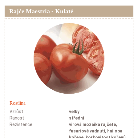
Rajče Maestria - Kulaté
Rostlina
Vzrůst
velký
Ranost
střední
Rezistence
virová mozaika rajčete,
fusariové vadnutí, hniloba
kořene, korkovitost kořenů,