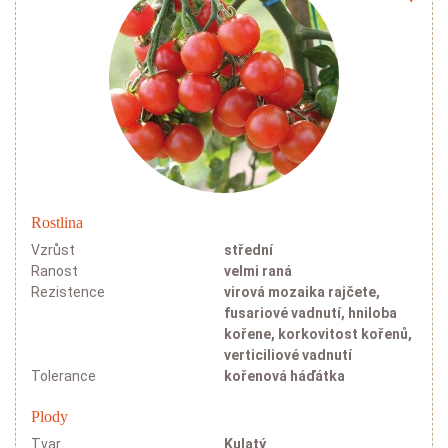
Rostlina
Vzrůst
střední
Ranost
velmi raná
Rezistence
virová mozaika rajčete,
fusariové vadnutí, hniloba
kořene, korkovitost kořenů,
verticiliové vadnutí
Tolerance
kořenová háďátka
Plody
Tvar
Kulatý