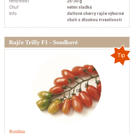
Hmotnost
25-30 g
Chuť
velmi sladká
Info
datlové cherry rajče výborné
chuti s dlouhou trvanlivostí
Rajče Trilly F1 - Soudkové
Tip
Rostlina