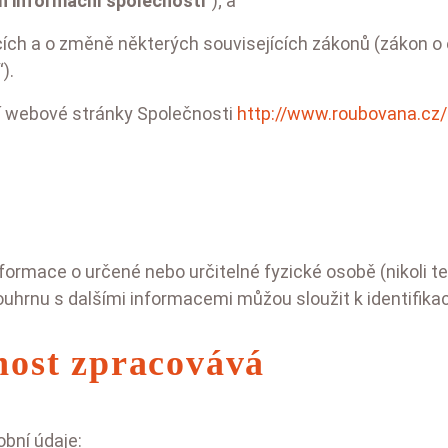
h informační společnosti
“); a
cích a o změně některých souvisejících zákonů (zákon o 
“).
í webové stránky Společnosti
http://www.roubovana.cz/
formace o určené nebo určitelné fyzické osobě (nikoli t
uhrnu s dalšími informacemi můžou sloužit k identifikac
nost zpracovává
bní údaje: