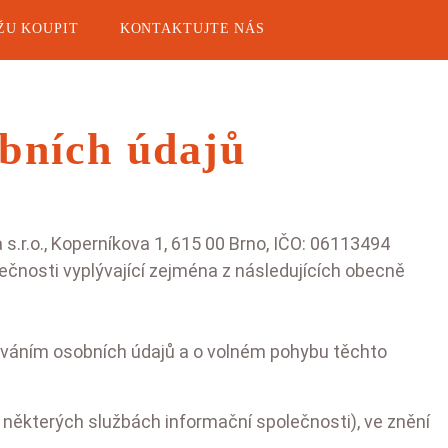
ŽU KOUPIT
KONTAKTUJTE NÁS
obních údajů
 s.r.o., Koperníkova 1, 615 00 Brno, IČO: 06113494
lečnosti vyplývající zejména z následujících obecně
ky, cukety,
Melouny
bazalka
Cukrové melouny
cováním osobních údajů a o volném pohybu těchto
Vodní melouny
Lilky
Cukety
některých službách informační společnosti), ve znění
Bazalka