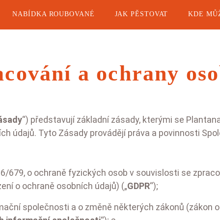
NABÍDKA ROUBOVANÉ
JAK PĚSTOVAT
KDE MŮ
cování a ochrany os
ásady
“) představují základní zásady, kterými se Plantana
bních údajů. Tyto Zásady provádějí práva a povinnosti Spo
y
Papriky
Lil
Sladké papriky
16/679, o ochraně fyzických osob v souvislosti se zpra
Pálivé papriky
ení o ochraně osobních údajů) („
GDPR
“);
ky
Kapie
rmační společnosti a o změně některých zákonů (zákon o 
y