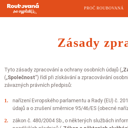
PROČ ROUBOVANÁ
Zásady zpra
Tyto zásady zpracování a ochrany osobních údajů („
Z
(„
Společnost
“) řídí při získávání a zpracovávání oso
Rajčata
Okurk
závazných právních předpisů:
Kulatá rajčata
Salátovky
nařízení Evropského parlamentu a Rady (EU) č. 20
Masitá rajčata
Hadovky
údajů a o zrušení směrnice 95/46/ES (obecné naříz
Soudková rajčata
Minihadov
zákon č. 480/2004 Sb., o některých službách info
Koktejlová rajčata
Nakladačk