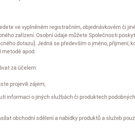
edete ve vyplněném registračním, objednávkovém či jiné
dobného zařízení. Osobní údaje můžete Společnosti poskyt
obecného dotazu]. Jedná se především o jméno, příjmení,
ní metodě apod.
ávat za účelem:
ste projevili zájem;
ytnutí informací o jiných službách či produktech podobn
ílat obchodní sdělení a nabídky produktů a služeb pouze 