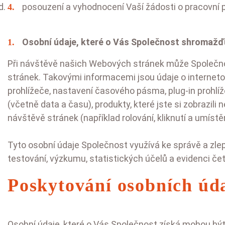
posouzení a vyhodnocení Vaší žádosti o pracovní p
Osobní údaje, které o Vás Společnost shromažď
Při návštěvě našich Webových stránek může Společno
stránek. Takovými informacemi jsou údaje o internetové
prohlížeče, nastavení časového pásma, plug-in prohlí
(včetně data a času), produkty, které jste si zobrazili
návštěvě stránek (například rolování, kliknutí a umíst
Tyto osobní údaje Společnost využívá ke správě a zlep
testování, výzkumu, statistických účelů a evidenci čet
Poskytování osobních úd
Osobní údaje, které o Vás Společnost získá mohou být 