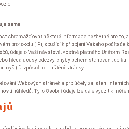
ozici.
uje sama
st shromažďovat některé informace nezbytné pro to, ab
m protokolu (IP), soužící k připojení Vašeho počítače k i
žečů, údaje o Vaší návštěvě, včetně platného Uniform R
 nebo hledali, časy odezvy, chyby během stahování, délku 
ění myši) či způsob opouštění stránky.
šování Webových stránek a pro účely zajištění interních 
nosti náhledů. Tyto Osobní údaje lze dále využít k měřen
ajů
předávány [v rámci skupiny [●], tj. propojeným osobám S