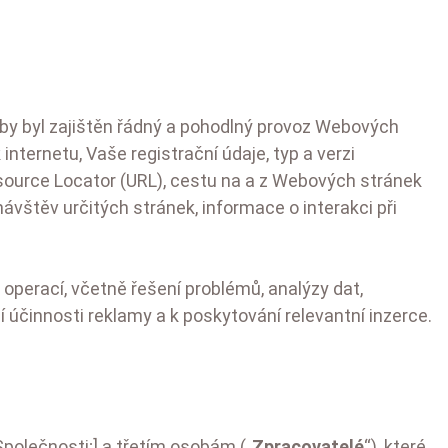
y byl zajištěn řádný a pohodlný provoz Webových
nternetu, Vaše registrační údaje, typ a verzi
esource Locator (URL), cestu na a z Webových stránek
návštěv určitých stránek, informace o interakci při
operací, včetně řešení problémů, analýzy dat,
í účinnosti reklamy a k poskytování relevantní inzerce.
polečnosti;] a třetím osobám („
Zpracovatelé
“), které