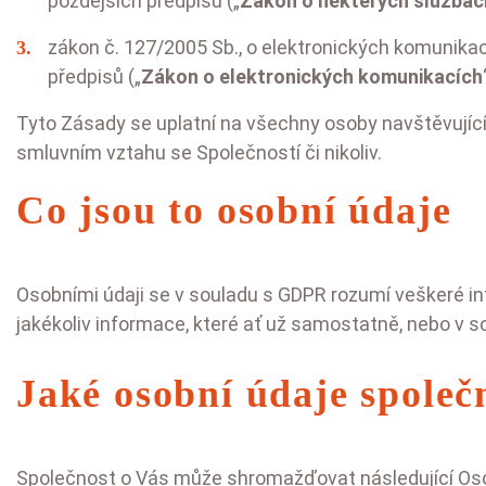
pozdějších předpisů („
Zákon o některých službác
zákon č. 127/2005 Sb., o elektronických komunika
předpisů („
Zákon o elektronických komunikacích
Tyto Zásady se uplatní na všechny osoby navštěvujíc
smluvním vztahu se Společností či nikoliv.
Co jsou to osobní údaje
Osobními údaji se v souladu s GDPR rozumí veškeré in
jakékoliv informace, které ať už samostatně, nebo v so
Jaké osobní údaje společ
Společnost o Vás může shromažďovat následující Oso