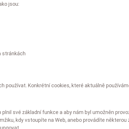
ako jsou:
a stránkách
h používat. Konkrétní cookies, které aktuálně používáme
b plnil své základní funkce a aby nám byl umožněn prov
amžiku, kdy vstoupíte na Web, anebo provádíte některou
fungovat.